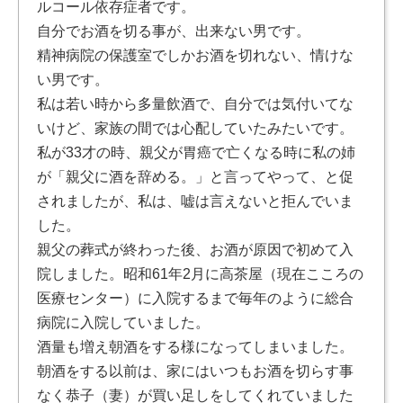
ルコール依存症者です。
自分でお酒を切る事が、出来ない男です。
精神病院の保護室でしかお酒を切れない、情けな
い男です。
私は若い時から多量飲酒で、自分では気付いてな
いけど、家族の間では心配していたみたいです。
私が33才の時、親父が胃癌で亡くなる時に私の姉
が「親父に酒を辞める。」と言ってやって、と促
されましたが、私は、嘘は言えないと拒んでいま
した。
親父の葬式が終わった後、お酒が原因で初めて入
院しました。昭和61年2月に高茶屋（現在こころの
医療センター）に入院するまで毎年のように総合
病院に入院していました。
酒量も増え朝酒をする様になってしまいました。
朝酒をする以前は、家にはいつもお酒を切らす事
なく恭子（妻）が買い足しをしてくれていました