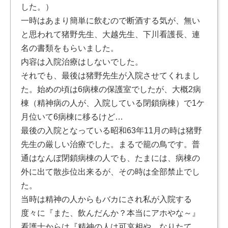
した。）
一時はあまり簡単に飲むので断酒する気が、無い
と思われて猪野先生、大越先生、下川看護長、連
名の書類をもらいました。
内容は入院治療はしないでした。
それでも、最後は猪野先生が入院させてくれまし
た。始めの頃は6病棟の保護室でしたが、大概2病
棟（精神病の人が、入院している閉鎖病棟）で1ケ
月位いて6病棟に移るけど…
最後の入院となっている昭和63年11月の時は猪野
先生の厳しい治療でした。まるで籠の鳥です。普
通はなんぼ閉鎖病棟の人でも、たまには、病棟の
外に出て散歩位出来るが、その時は全部禁止でし
た。
当時は精神の人からもバカにされ私が入院する
度々に『また、飲んだんか？本当にアホやな～』
看護士からは『精神の人は可哀相や、なりたて、