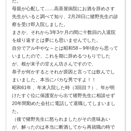
た。
母親が心配して……高茶屋病院にお酒を辞めさす
先生がいると調べて知り、2月28日に猪野先生の診
察を受け即入院しました。
まさか、それから3年3ケ月の間に十数回の入退院
を繰り返すとは夢にも思いませんでした。
自分でアル中やな～とは昭和58～9年頃から思って
いましたので、これを期に辞めるつもりでした
が、根が末子の甘えん坊さんですので、
恭子が何かするとそれが原因と言っては飲んでし
まいました、本当にバカな男ですよ！！
昭和61年 、年末入院した時（3回目？）、年が明
けたすぐ位に保護室から出て猪野先生に相談せず
20年間勤めた会社に電話して退職してしまいまし
た。
（後で猪野先生に怒られましたがその意味あい
が、解ったのは本当に断酒してから再就職の時で